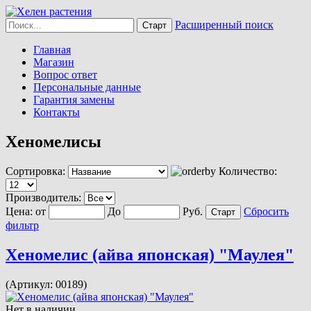
Расширенный поиск
Главная
Магазин
Вопрос ответ
Персональные данные
Гарантия замены
Контакты
Хеномелисы
Сортировка:
Количество:
Производитель:
Цена:
от
До
Руб.
Сбросить
фильтр
Хеномелис (айва японская) "Маулея"
(Артикул:
00189
)
Нет в наличии