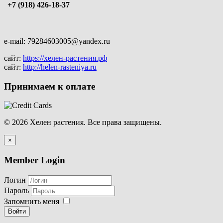
+7 (918) 426-18-37
e-mail: 79284603005@yandex.ru
сайт:
https://хелен-растения.рф
сайт:
http://helen-rasteniya.ru
Принимаем к оплате
© 2026 Хелен растения. Все права защищены.
×
Member Login
Логин
Пароль
Запомнить меня
Войти