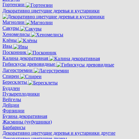
Гортензии
Декоративно цветущие деревья и кустарники
Магнолии
Сакуры
Хеномелисы
Клёны
Ивы
Посконник
Калина декоративная
Гибискусы древовидные
Лагерстремии
Спиреи
Бересклеты
Буддлеи
Пузыреплодники
Вейгелы
Дейции
Форзиции
Бузина декоративная
Жасмины (чубушники)
Барбарисы
Декоративно цветущие деревья и кустарники другие
Декоративно цветущие лианы