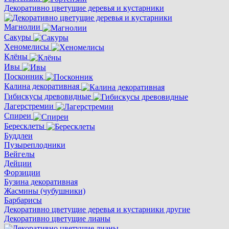
Декоративно цветущие деревья и кустарники
Магнолии
Сакуры
Хеномелисы
Клёны
Ивы
Посконник
Калина декоративная
Гибискусы древовидные
Лагерстремии
Спиреи
Бересклеты
Буддлеи
Пузыреплодники
Вейгелы
Дейции
Форзиции
Бузина декоративная
Жасмины (чубушники)
Барбарисы
Декоративно цветущие деревья и кустарники другие
Декоративно цветущие лианы