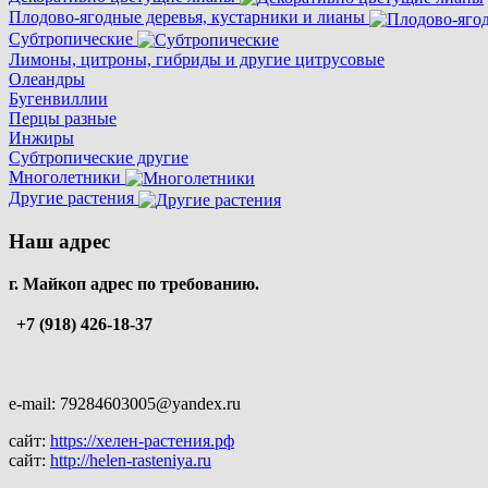
Плодово-ягодные деревья, кустарники и лианы
Субтропические
Лимоны, цитроны, гибриды и другие цитрусовые
Олеандры
Бугенвиллии
Перцы разные
Инжиры
Субтропические другие
Многолетники
Другие растения
Наш адрес
г. Майкоп адрес по требованию.
+7 (918) 426-18-37
e-mail: 79284603005@yandex.ru
сайт:
https://хелен-растения.рф
сайт:
http://helen-rasteniya.ru