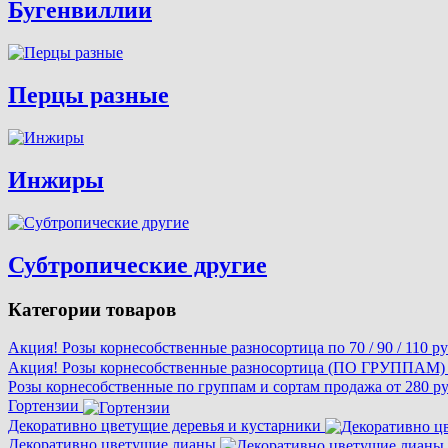
Бугенвиллии
Перцы разные
Инжиры
Субтропические другие
Категории товаров
Акция! Розы корнесобственные разносортица по 70 / 90 / 110 р
Акция! Розы корнесобственные разносортица (ПО ГРУППАМ) по
Розы корнесобственные по группам и сортам продажа от 280 р
Гортензии
Декоративно цветущие деревья и кустарники
Декоративно цветущие лианы